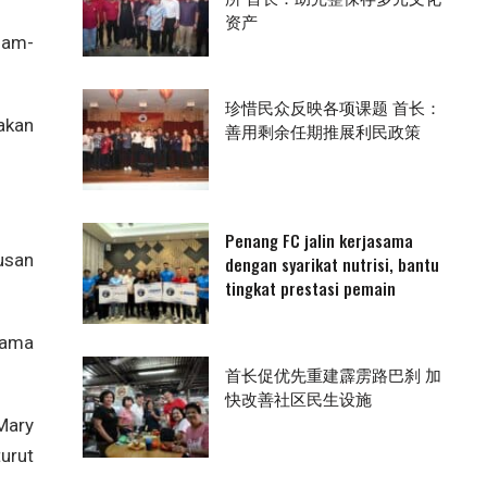
资产
lam-
珍惜民众反映各项课题 首长：
akan
善用剩余任期推展利民政策
Penang FC jalin kerjasama
usan
dengan syarikat nutrisi, bantu
tingkat prestasi pemain
rtama
首长促优先重建霹雳路巴刹 加
快改善社区民生设施
Mary
urut