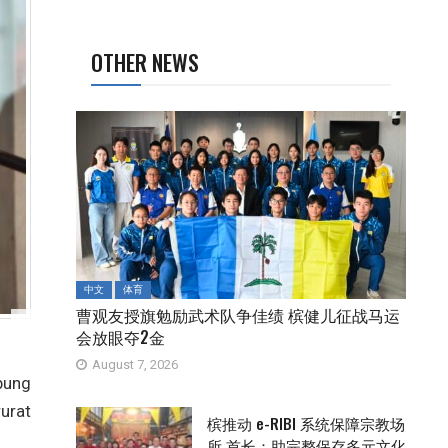
OTHER NEWS
中文
体育
曹观友授旗勉励武术队争佳绩 槟健儿征战马运
会放眼夺2金
August 7, 2026
bung
urat
槟推动 e-RIBI 系统保障宗教场
所 首长：助完整保存多元文化