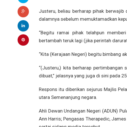
Justeru, beliau berharap pihak berwaji
dalamnya sebelum memuktamadkan keputus
“Begitu ramai pihak telahpun member
bertambah teruk lagi (jika perintah darurat
“Kita (Kerajaan Negeri) begitu bimbang aka
“(Justeru,) kita berharap pertimbangan
dibuat,” jelasnya yang juga di sini pada 
Respons itu diberikan sejurus Majlis Pel
utara Semenanjung negara.
Ahli Dewan Undangan Negeri (ADUN) Pulau
Ann Harris; Pengasas Therapedic, James 
sertai sidang media tersebut.