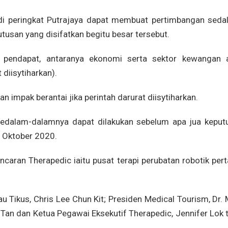
b di peringkat Putrajaya dapat membuat pertimbangan seda
an yang disifatkan begitu besar tersebut.
i pendapat, antaranya ekonomi serta sektor kewangan 
 diisytiharkan).
n impak berantai jika perintah darurat diisytiharkan.
 sedalam-dalamnya dapat dilakukan sebelum apa jua keput
25 Oktober 2020.
ancaran Therapedic iaitu pusat terapi perubatan robotik pe
 Tikus, Chris Lee Chun Kit; Presiden Medical Tourism, Dr. 
Tan dan Ketua Pegawai Eksekutif Therapedic, Jennifer Lok t