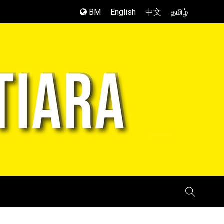
BM
English
中文
தமிழ்