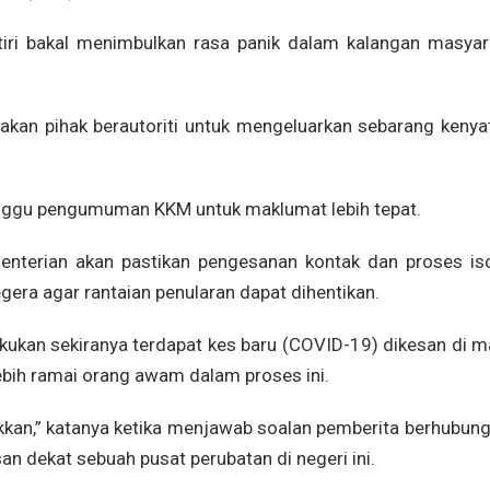
uatiri bakal menimbulkan rasa panik dalam kalangan masyar
kan pihak berautoriti untuk mengeluarkan sebarang kenya
tunggu pengumuman KKM untuk maklumat lebih tepat.
menterian akan pastikan pengesanan kontak dan proses iso
gera agar rantaian penularan dapat dihentikan.
ilakukan sekiranya terdapat kes baru (COVID-19) dikesan di 
ebih ramai orang awam dalam proses ini.
lakkan,” katanya ketika menjawab soalan pemberita berhubun
n dekat sebuah pusat perubatan di negeri ini.