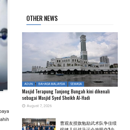
OTHER NEWS
ADUN
BAHASA MALAYSIA
SEMASA
Masjid Terapung Tanjong Bungah kini dikenali
sebagai Masjid Syed Sheikh Al-Hadi
August 7, 2026
paya
ahih
曹观友授旗勉励武术队争佳绩
槟健儿征战马运会放眼夺2金