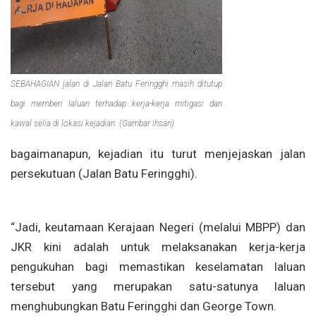
SEBAHAGIAN jalan di Jalan Batu Feringghi masih ditutup
bagi memberi laluan terhadap kerja-kerja mitigasi dan
kawal selia di lokasi kejadian. (Gambar ihsan)
bagaimanapun, kejadian itu turut menjejaskan jalan
persekutuan (Jalan Batu Feringghi).
“Jadi, keutamaan Kerajaan Negeri (melalui MBPP) dan
JKR kini adalah untuk melaksanakan kerja-kerja
pengukuhan bagi memastikan keselamatan laluan
tersebut yang merupakan satu-satunya laluan
menghubungkan Batu Feringghi dan George Town.