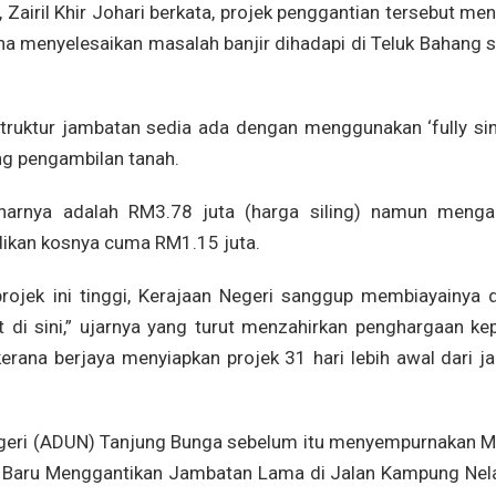
r, Zairil Khir Johari berkata, projek penggantian tersebut me
a menyelesaikan masalah banjir dihadapi di Teluk Bahang s
struktur jambatan sedia ada dengan menggunakan ‘fully sin
ng pengambilan tanah.
enarnya adalah RM3.78 juta (harga siling) namun menga
ikan kosnya cuma RM1.15 juta.
rojek ini tinggi, Kerajaan Negeri sanggup membiayainya 
di sini,” ujarnya yang turut menzahirkan penghargaan ke
erana berjaya menyiapkan projek 31 hari lebih awal dari ja
egeri (ADUN) Tanjung Bunga sebelum itu menyempurnakan Ma
 Baru Menggantikan Jambatan Lama di Jalan Kampung Nel