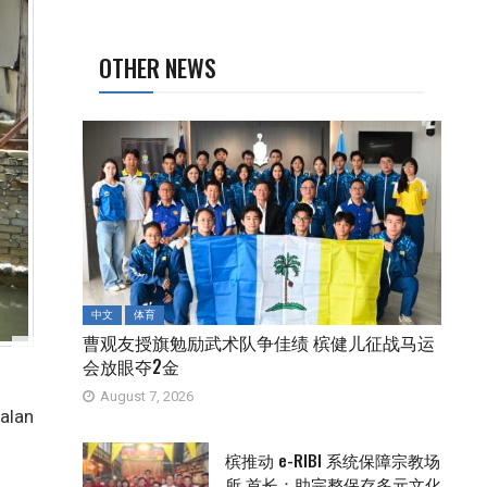
OTHER NEWS
中文
体育
曹观友授旗勉励武术队争佳绩 槟健儿征战马运
会放眼夺2金
August 7, 2026
alan
槟推动 e-RIBI 系统保障宗教场
所 首长：助完整保存多元文化