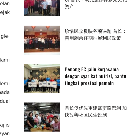
nelan
资产
ejak
珍惜民众反映各项课题 首长：
gle-
善用剩余任期推展利民政策
lami
Penang FC jalin kerjasama
dengan syarikat nutrisi, bantu
tingkat prestasi pemain
demi
pada
dual
首长促优先重建霹雳路巴刹 加
快改善社区民生设施
jlis
ayan