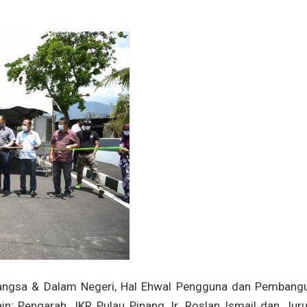
angsa & Dalam Negeri, Hal Ehwal Pengguna dan Pembang
n; Pengarah JKR Pulau Pinang, Ir. Roslan Ismail dan Juru