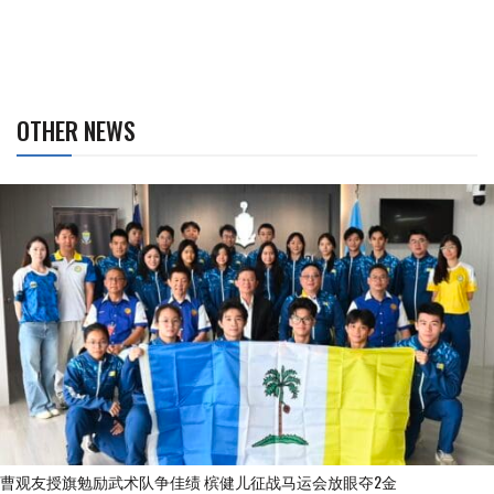
OTHER NEWS
曹观友授旗勉励武术队争佳绩 槟健儿征战马运会放眼夺2金