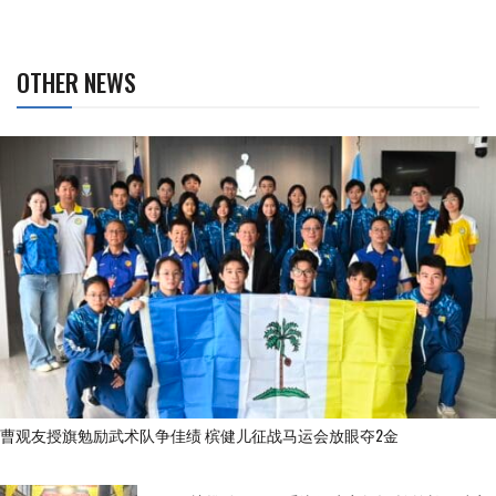
OTHER NEWS
曹观友授旗勉励武术队争佳绩 槟健儿征战马运会放眼夺2金