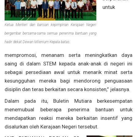
untuk
Ketua Menteri dan barisan kepimpinan Kerajaan Negeri
bergambar bersama-sama semua penerima bantuan yang
hadir dekat Dewan Milenium Kepala batas.
mempromosi, menanam serta meningkatkan daya
saing di dalam STEM kepada anak-anak di negeri ini
sebagai persediaan awal untuk menarik minat serta
kesungguhan mereka bagi mendorong penguasaan
disiplin dan teras berkaitan secara konsisten,” jelasnya.
Dalam pada itu, Buletin Mutiara berkesempatan
menemubual beberapa penerima bantuan untuk
mendapatkan reaksi mereka berkaitan insentif yang
disalurkan oleh Kerajaan Negeri tersebut.