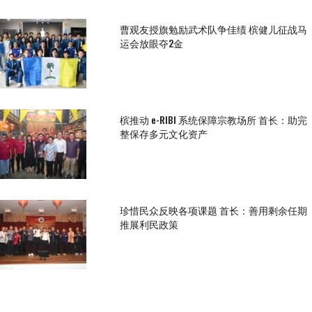
曹观友授旗勉励武术队争佳绩 槟健儿征战马
运会放眼夺2金
槟推动 e-RIBI 系统保障宗教场所 首长：助完
整保存多元文化资产
珍惜民众反映各项课题 首长：善用剩余任期
推展利民政策