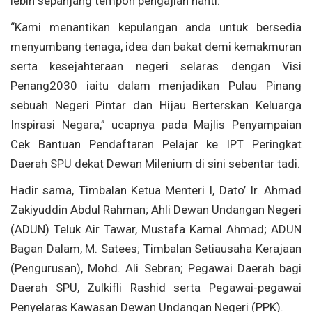
lebih sepanjang tempoh pengajian nanti.
“Kami menantikan kepulangan anda untuk bersedia
menyumbang tenaga, idea dan bakat demi kemakmuran
serta kesejahteraan negeri selaras dengan Visi
Penang2030 iaitu dalam menjadikan Pulau Pinang
sebuah Negeri Pintar dan Hijau Berterskan Keluarga
Inspirasi Negara,” ucapnya pada Majlis Penyampaian
Cek Bantuan Pendaftaran Pelajar ke IPT Peringkat
Daerah SPU dekat Dewan Milenium di sini sebentar tadi.
Hadir sama, Timbalan Ketua Menteri I, Dato’ Ir. Ahmad
Zakiyuddin Abdul Rahman; Ahli Dewan Undangan Negeri
(ADUN) Teluk Air Tawar, Mustafa Kamal Ahmad; ADUN
Bagan Dalam, M. Satees; Timbalan Setiausaha Kerajaan
(Pengurusan), Mohd. Ali Sebran; Pegawai Daerah bagi
Daerah SPU, Zulkifli Rashid serta Pegawai-pegawai
Penyelaras Kawasan Dewan Undangan Negeri (PPK).