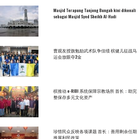
Masjid Terapung Tanjong Bungah kini dikenali
sebagai Masjid Syed Sheikh Al-Hadi
曹观友授旗勉励武术队争佳绩 槟健儿征战马
运会放眼夺2金
槟推动 e-RIBI 系统保障宗教场所 首长：助完
整保存多元文化资产
珍惜民众反映各项课题 首长：善用剩余任期
推展利民政策