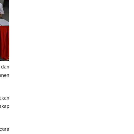
 dan
onen
akan
akap
cara