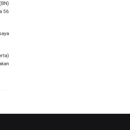
(BN)
a 56
saya
erta)
 akan