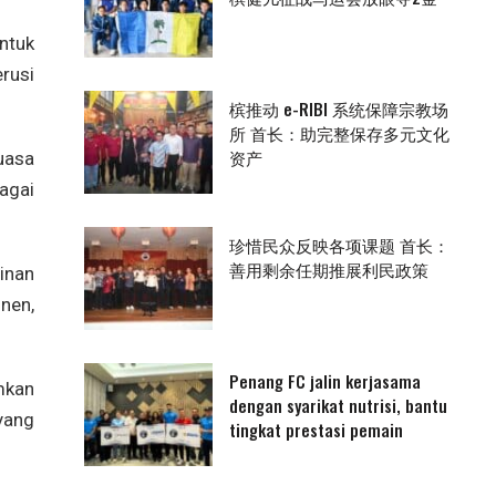
ntuk
rusi
槟推动 e-RIBI 系统保障宗教场
所 首长：助完整保存多元文化
资产
uasa
agai
珍惜民众反映各项课题 首长：
善用剩余任期推展利民政策
inan
nen,
Penang FC jalin kerjasama
mkan
dengan syarikat nutrisi, bantu
yang
tingkat prestasi pemain