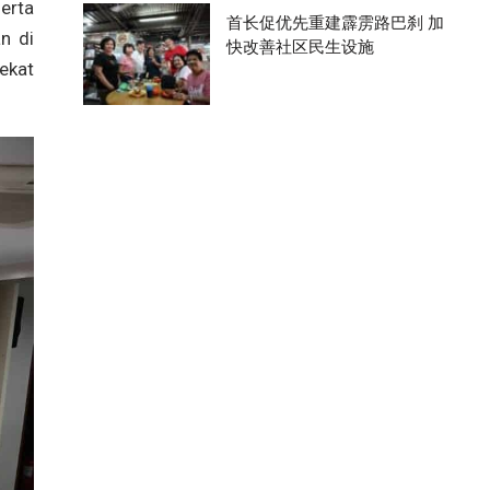
serta
首长促优先重建霹雳路巴刹 加
n di
快改善社区民生设施
ekat