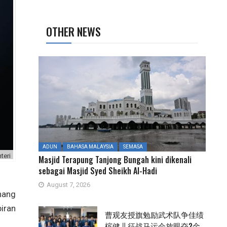
OTHER NEWS
ADUN
BAHASA MALAYSIA
SEMASA
teri
Masjid Terapung Tanjong Bungah kini dikenali
sebagai Masjid Syed Sheikh Al-Hadi
August 7, 2026
nang
iran
曹观友授旗勉励武术队争佳绩
槟健儿征战马运会放眼夺2金