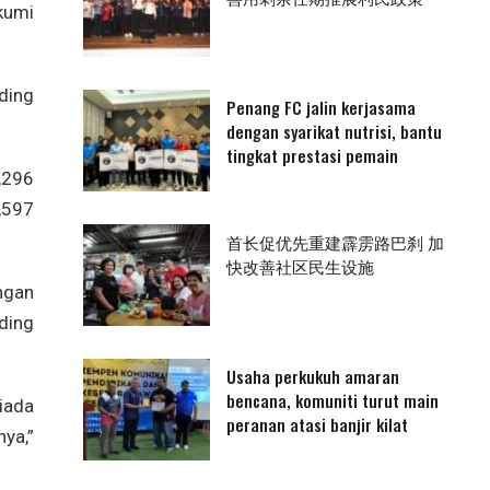
kumi
ding
Penang FC jalin kerjasama
dengan syarikat nutrisi, bantu
tingkat prestasi pemain
,296
,597
首长促优先重建霹雳路巴刹 加
快改善社区民生设施
ngan
ding
Usaha perkukuh amaran
bencana, komuniti turut main
iada
peranan atasi banjir kilat
nya,”