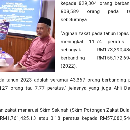
kepada 829,304 orang berban
808,589 orang pada ta
sebelumnya.
“Agihan zakat pada tahun lepas
meningkat 11.74 peratus i
sebanyak RM173,390,486
berbanding RM155,172,69
(2022).
ada tahun 2023 adalah seramai 43,367 orang berbanding 
127 orang tau 7.77 peratus,” jelasnya yang juga Ahli D
an zakat menerusi Skim Sakinah (Skim Potongan Zakat Bula
RM1,761,425.13 atau 3.18 peratus kepada RM57,082,54