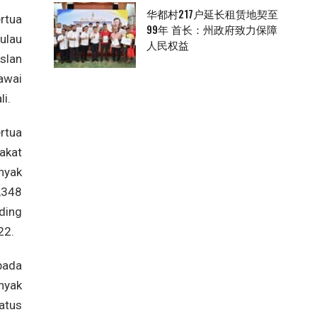
华都村217户延长租赁地契至
ertua
99年 首长：州政府致力保障
ulau
人民权益
slan
wai
li.
rtua
akat
nyak
,348
ing
22.
pada
nyak
atus