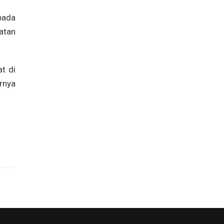
pada
atan
t di
rnya