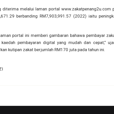
ang diterima melalui laman portal www.zakatpenang2u.com 
671.29 berbanding RM7,903,991.57 (2022) iaitu peningk
 laman portal ini memberi gambaran bahawa pembayar zaka
kaedah pembayaran digital yang mudah dan cepat,” uja
 kutipan zakat berjumlah RM170 juta pada tahun ini.
ZI