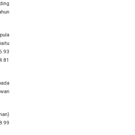
ding
hun
 pula
aitu
.93
4.81
pada
ewan
nan)
8.99