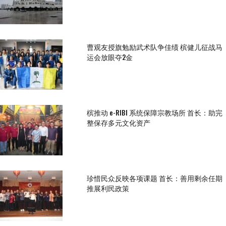
曹观友授旗勉励武术队争佳绩 槟健儿征战马
运会放眼夺2金
槟推动 e-RIBI 系统保障宗教场所 首长：助完
整保存多元文化资产
珍惜民众反映各项课题 首长：善用剩余任期
推展利民政策