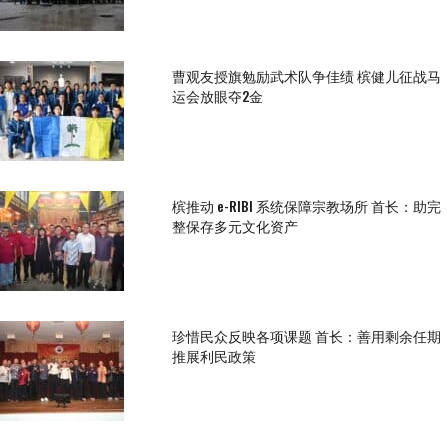
曹观友授旗勉励武术队争佳绩 槟健儿征战马
运会放眼夺2金
槟推动 e-RIBI 系统保障宗教场所 首长：助完
整保存多元文化资产
珍惜民众反映各项课题 首长：善用剩余任期
推展利民政策