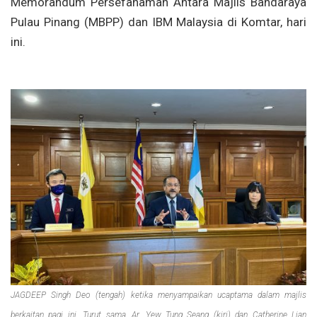
Memorandum Persefahaman Antara Majlis Bandaraya
Pulau Pinang (MBPP) dan IBM Malaysia di Komtar, hari
ini.
JAGDEEP Singh Deo (tengah) ketika menyampaikan ucaptama dalam majlis
berkaitan pagi ini. Turut sama, Ar. Yew Tung Seang (kiri) dan Catherine Lian