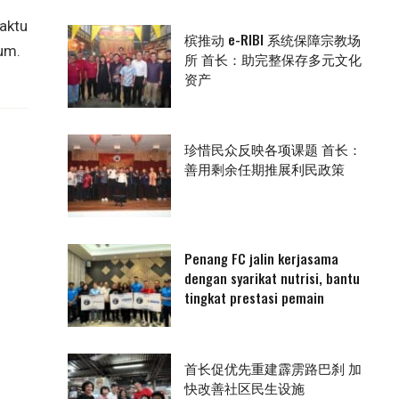
aktu
槟推动 e-RIBI 系统保障宗教场
mum.
所 首长：助完整保存多元文化
资产
珍惜民众反映各项课题 首长：
善用剩余任期推展利民政策
Penang FC jalin kerjasama
dengan syarikat nutrisi, bantu
tingkat prestasi pemain
首长促优先重建霹雳路巴刹 加
快改善社区民生设施