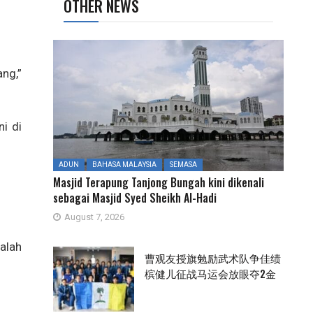
OTHER NEWS
ng,”
i di
ADUN
BAHASA MALAYSIA
SEMASA
Masjid Terapung Tanjong Bungah kini dikenali
sebagai Masjid Syed Sheikh Al-Hadi
August 7, 2026
alah
曹观友授旗勉励武术队争佳绩
槟健儿征战马运会放眼夺2金