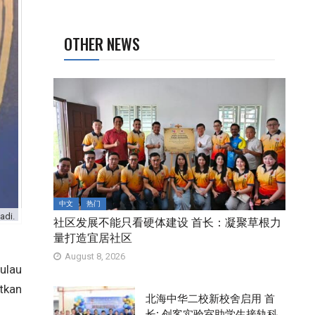
OTHER NEWS
中文
热门
adi.
社区发展不能只看硬体建设 首长：凝聚草根力
量打造宜居社区
August 8, 2026
ulau
tkan
北海中华二校新校舍启用 首
长: 创客实验室助学生接轨科