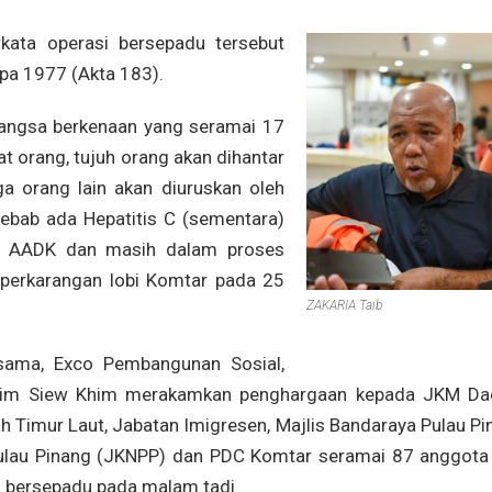
kata operasi bersepadu tersebut
pa 1977 (Akta 183).
angsa berkenaan yang seramai 17
at orang, tujuh orang akan dihantar
ga orang lain akan diuruskan oleh
bab ada Hepatitis C (sementara)
an AADK dan masih dalam proses
i perkarangan lobi Komtar pada 25
ZAKARIA Taib
sama, Exco Pembangunan Sosial,
, Lim Siew Khim merakamkan penghargaan kepada JKM Da
ah Timur Laut, Jabatan Imigresen, Majlis Bandaraya Pulau P
ulau Pinang (JKNPP) dan PDC Komtar seramai 87 anggota
i bersepadu pada malam tadi.