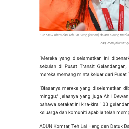
LIM Siew Khim dan Teh Lai Heng (kanan) dalam sidang media
bagi menyelamat ge
“Mereka yang diselamatkan ini dibenar
sebulan di Pusat Transit Gelandangan,
mereka memang minta keluar dari Pusat T
“Biasanya mereka yang diselamatkan dib
minggu,” jelasnya yang juga Ahli Dewa
bahawa setakat ini kira-kira 100 geland
keluarga dan komuniti apabila telah memp
ADUN Komtar, Teh Lai Heng dan Datuk Band