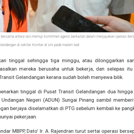
 bersama antara lain memuji komitmen agensi berkaitan dalam menjayakan operasi ber
landangan di sekitar Komtar di sini pada malam tadi.
kan tinggal sehingga tiga minggu, atau dilonggarkan sa
 asalkan mereka berusaha untuk bekerja, dan selepas itu
ransit Gelandangan kerana sudah boleh menyewa bilik.
enarkan tinggal di Pusat Transit Gelandangan dua hingga 
n Undangan Negeri (ADUN) Sungai Pinang sambil memberi
angan berjaya diselamatkan di PTG sebelum kembali ke pang
unyai pekerjaan.
ar MBPP, Dato’ Ir. A. Rajendran turut sertai operasi bers