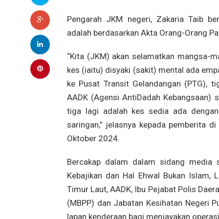
Pengarah JKM negeri, Zakaria Taib ber
adalah berdasarkan Akta Orang-Orang Pa
“Kita (JKM) akan selamatkan mangsa-m
kes (iaitu) disyaki (sakit) mental ada emp
ke Pusat Transit Gelandangan (PTG), ti
AADK (Agensi AntiDadah Kebangsaan) se
tiga lagi adalah kes sedia ada deng
saringan,” jelasnya kepada pemberita d
Oktober 2024.
Bercakap dalam dalam sidang media 
Kebajikan dan Hal Ehwal Bukan Islam
Timur Laut, AADK, Ibu Pejabat Polis Daer
(MBPP) dan Jabatan Kesihatan Negeri P
lapan kenderaan bagi menjayakan operas