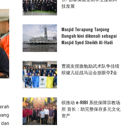
技发展
Masjid Terapung Tanjong
Bungah kini dikenali sebagai
Masjid Syed Sheikh Al-Hadi
曹观友授旗勉励武术队争佳绩
槟健儿征战马运会放眼夺2金
槟推动 e-RIBI 系统保障宗教场
erah
所 首长：助完整保存多元文化
inang
资产
 dan