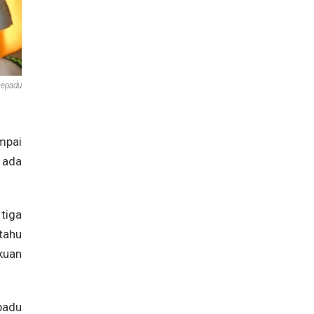
sepadu
mpai
 ada
tiga
tahu
kuan
epadu