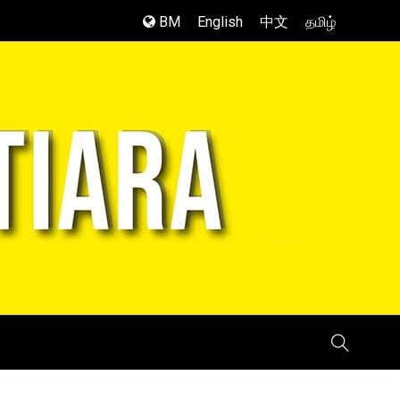
BM
English
中文
தமிழ்