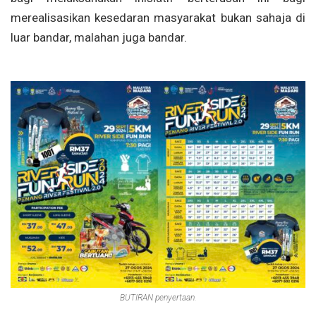
merealisasikan
kesedaran
masyarakat
bukan
sahaja
di
luar
bandar,
malahan
juga bandar.
BUTIRAN penyertaan.