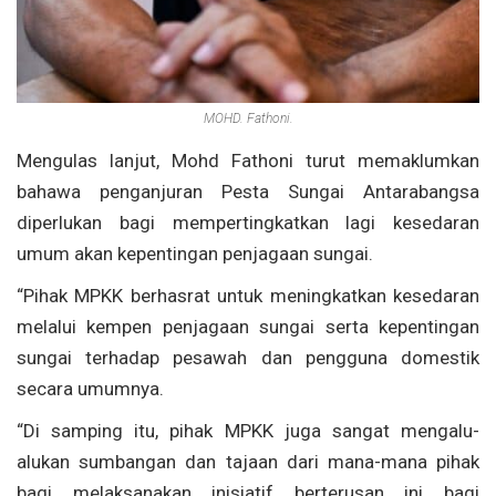
MOHD. Fathoni.
Mengulas
lanjut
, Mohd
Fathoni
turut
memaklumkan
bahawa
penganjuran
Pesta Sungai
Antarabangsa
diperlukan
bagi
mempertingkatkan
lagi
kesedaran
umum
akan
kepentingan
penjagaan
sungai
.
“
Pihak
MPKK
berhasrat
untuk
meningkatkan
kesedaran
melalui
kempen
penjagaan
sungai
serta
kepentingan
sungai
terhadap
pesawah
dan
pengguna
domestik
secara
umumnya
.
“Di
samping
itu
,
pihak
MPKK juga sangat
mengalu-
alukan
sumbangan
dan
tajaan
dari
mana-mana
pihak
bagi
melaksanakan
inisiatif
berterusan
ini
bagi