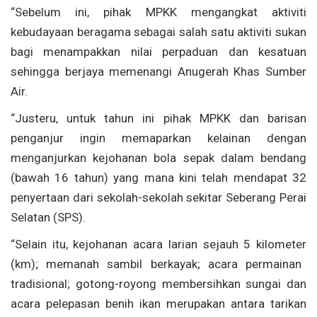
“
Sebelum
ini
,
pihak
MPKK
mengangkat
aktiviti
kebudayaan
beragama
sebagai
salah
satu
aktiviti
sukan
bagi
menampakkan
nilai
perpaduan
dan
kesatuan
sehingga
berjaya
memenangi
Anugerah
Khas
Sumber
Air.
“
Justeru
,
untuk
tahun
ini
pihak
MPKK dan
barisan
penganjur
ingin
memaparkan
kelainan
dengan
menganjurkan
kejohanan
bola
sepak
dalam
bendang
(
bawah
16
tahun
)
yang mana
kini
telah
mendapat
32
penyertaan
dari
sekolah-sekolah
sekitar
Seberang
Perai
Selatan (SPS).
“Selain
itu
,
kejohanan
acara
larian
sejauh
5 kilometer
(km);
memanah
sambil
berkayak
; acara
permainan
tradisional
; gotong-royong
membersihkan
sungai
dan
acara
pelepasan
benih
ikan
merupakan
antara
tarikan