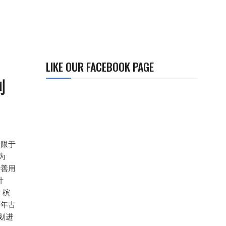
LIKE OUR FACEBOOK PAGE
划
局限于
为
括善用
计
 槟
百年古
划进