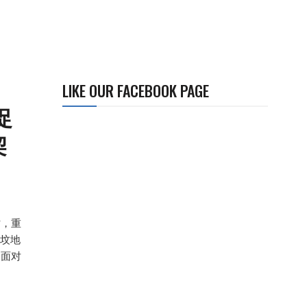
LIKE OUR FACEBOOK PAGE
促
契
时，重
于坟地
民面对