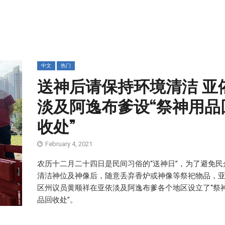
中文
热门
送神后请保持环境清洁 亚
淡及阿逸布爹设“祭神用品
收处”
February 4, 2021
农历十二月二十四日是民间习俗的“送神日”，为了避免民
清洁神位及神像后，随意丢弃香炉或神像等祭祀物品，
区州议员黄顺祥在亚依淡及阿逸布爹各个地区设立了“祭
品回收处”。