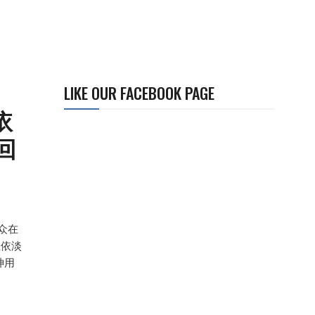
LIKE OUR FACEBOOK PAGE
依
回
众在
亚依淡
神用