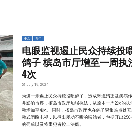
中文
热门
电眼监视遏止民众持续投
鸽子 槟岛市厅增至一周执
4次
July 19, 2024
为进一步遏止民众持续投喂鸽子，造成环境污染及疾病
并影响市容，槟岛市政厅加强执法，从原本一周2次的执
动增加至4次。 同时，槟岛市政厅也在鸽子聚集热点处安
动式闭路电视，以揪出屡劝不听的喂鸽者，包括开出250
的罚单以及将重犯者控上法庭。