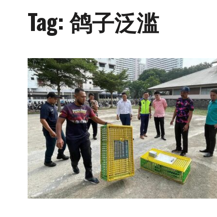
Tag:
鸽子泛滥