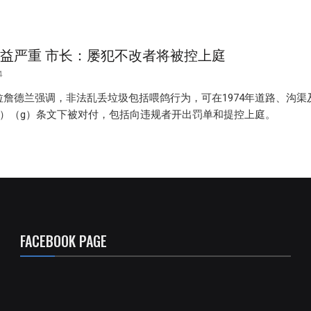
益严重 市长：屡犯不改者将被控上庭
4
拉詹德兰强调，非法乱丢垃圾包括喂鸽行为，可在1974年道路、沟渠
1）（g）条文下被对付，包括向违规者开出罚单和提控上庭。
FACEBOOK PAGE