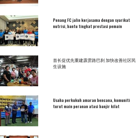
Penang FC jalin kerjasama dengan syarikat
nutrisi, bantu tingkat prestasi pemain
首长促优先重建霹雳路巴刹 加快改善社区民
生设施
Usaha perkukuh amaran bencana, komuniti
turut main peranan atasi banjir kilat