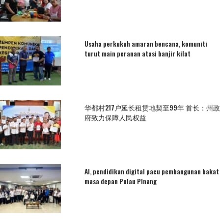
Usaha perkukuh amaran bencana, komuniti
turut main peranan atasi banjir kilat
华都村217户延长租赁地契至99年 首长：州政
府致力保障人民权益
AI, pendidikan digital pacu pembangunan bakat
masa depan Pulau Pinang