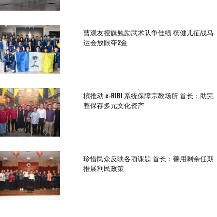
曹观友授旗勉励武术队争佳绩 槟健儿征战马
运会放眼夺2金
槟推动 e-RIBI 系统保障宗教场所 首长：助完
整保存多元文化资产
珍惜民众反映各项课题 首长：善用剩余任期
推展利民政策