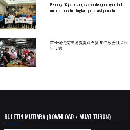
Penang FC jalin kerjasama dengan syarikat
nutrisi, bantu tingkat prestasi pemain
首长促优先重建霹雳路巴刹 加快改善社区民
生设施
BULETIN MUTIARA (DOWNLOAD / MUAT TURUN)