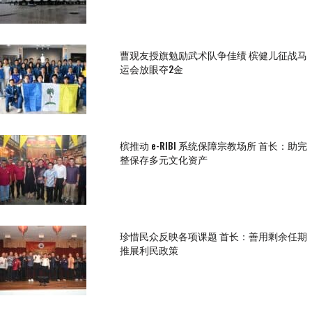
曹观友授旗勉励武术队争佳绩 槟健儿征战马
运会放眼夺2金
槟推动 e-RIBI 系统保障宗教场所 首长：助完
整保存多元文化资产
珍惜民众反映各项课题 首长：善用剩余任期
推展利民政策