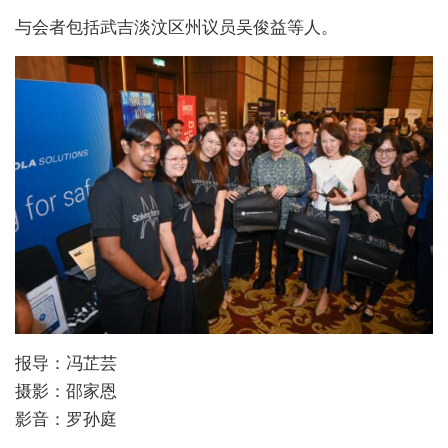
与会者包括武吉淡汶区州议员吴俊益等人。
报导：冯芷芸
摄影：邵家恩
影音：罗孙庭