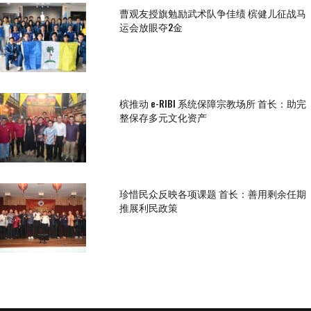
曹观友授旗勉励武术队争佳绩 槟健儿征战马
运会放眼夺2金
槟推动 e-RIBI 系统保障宗教场所 首长：助完
整保存多元文化资产
珍惜民众反映各项课题 首长：善用剩余任期
推展利民政策