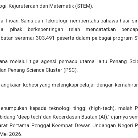
gi, Kejuruteraan dan Matematik (STEM).
l Insan, Sains dan Teknologi memberitahu bahawa hasil sin
ai pihak berkepentingan telah mencatatkan pencap
batan seramai 303,491 peserta dalam pelbagai program 
ijana melalui tiga agensi pemacu utama iaitu Penang Sci
an Penang Science Cluster (PSC).
 rangkaian kohesi yang melengkapi pelajar dengan kemahiran
menumpukan kepada teknologi tinggi (high-tech), malah P
bidang ‘deep tech’ dan Kecerdasan Buatan (AI),” ujarnya se
arat Pertama Penggal Keempat Dewan Undangan Negeri P
 Mei 2026.