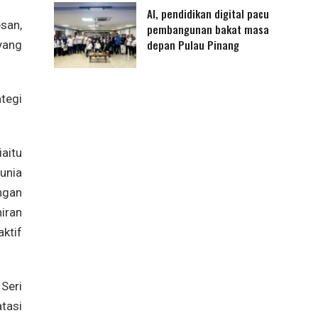
AI, pendidikan digital pacu
san,
pembangunan bakat masa
depan Pulau Pinang
yang
tegi
aitu
unia
ngan
iran
ktif
Seri
tasi