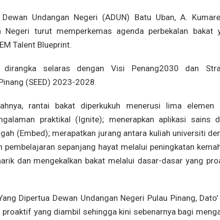
i Dewan Undangan Negeri (ADUN) Batu Uban, A. Kumare
 Negeri turut memperkemas agenda perbekalan bakat 
 Talent Blueprint.
t dirangka selaras dengan Visi Penang2030 dan Stra
Pinang (SEED) 2023-2028.
ahnya, rantai bakat diperkukuh menerusi lima elemen i
alaman praktikal (Ignite); menerapkan aplikasi sains d
gah (Embed); merapatkan jurang antara kuliah universiti de
an pembelajaran sepanjang hayat melalui peningkatan kemah
arik dan mengekalkan bakat melalui dasar-dasar yang proa
ang Dipertua Dewan Undangan Negeri Pulau Pinang, Dato’ 
proaktif yang diambil sehingga kini sebenarnya bagi menga