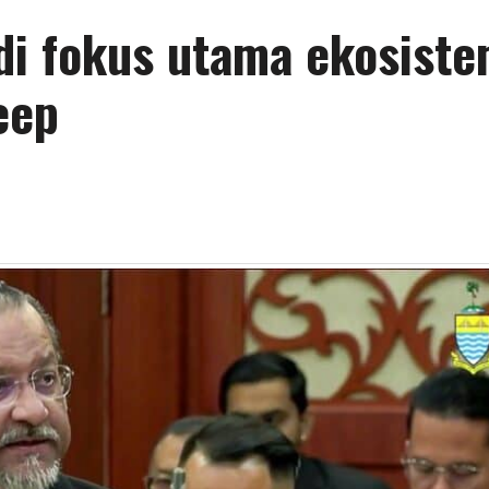
adi fokus utama ekosist
eep