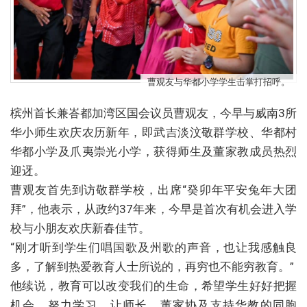
曹观友与华都小学学生击掌打招呼。
槟州首长兼峇都加湾区国会议员曹观友，今早与威南3所
华小师生欢庆农历新年，即武吉淡汶敬群学校、华都村
华都小学及爪夷崇光小学，获得师生及董家教成员热烈
迎迓。
曹观友首先到访敬群学校，出席“癸卯年平安兔年大团
拜”，他表示，从政约37年来，今早是首次有机会进入学
校与小朋友欢庆新春佳节。
“刚才听到学生们唱国歌及州歌的声音，也让我感触良
多，了解到热爱教育人士所说的，再穷也不能穷教育。”
他续说，教育可以改变我们的生命，希望学生好好把握
机会，努力学习，让师长、董家协及支持华教的同胞