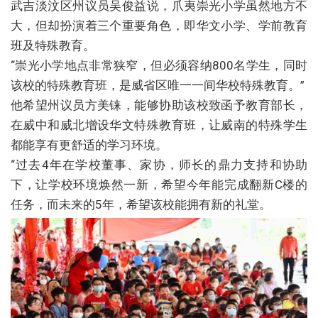
武吉淡汶区州议员吴俊益说，爪夷崇光小学虽然地方不
大，但却扮演着三个重要角色，即华文小学、学前教育
班及特殊教育。
“崇光小学地点非常狭窄，但必须容纳800名学生，同时
该校的特殊教育班，是威省区唯一一间华校特殊教育。”
他希望州议员方美铼，能够协助该校致函予教育部长，
在威中和威北增设华文特殊教育班，让威南的特殊学生
都能享有更舒适的学习环境。
“过去4年在学校董事、家协，师长的鼎力支持和协助
下，让学校环境焕然一新，希望今年能完成翻新C楼的
任务，而未来的5年，希望该校能拥有新的礼堂。