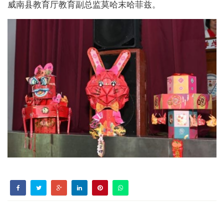
威南县教育厅教育副总监莫哈末哈菲兹。