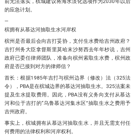
前无法落实，槟城建议将海水淡化选项作为2030年以后
的应急计划。
—
槟拥有从慕达河抽取生水河岸权
槟州是否最后会向吉打妥协，支付生水费给吉州政府？
吉打州务大臣拿督斯里莫哈末沙努西去年年杪说，吉州
政府已委任律师团队，准备向槟州索取生水费，槟州政
府是否已接到对方的律师信？
首长：根据1985年吉打与槟州边界（修改）法（325法
令），PBA是在槟城边界的慕达河抽取生水。325法案未
提及生水提取费用。因此，PBA没有义务向支付从慕达
河和位于吉打的“乌鲁慕达河集水区”抽取生水之费用予
吉州政府。
事实上，槟城拥有从慕达河抽取生水，并且无需支付任
何费用的法律权利和河岸权利。