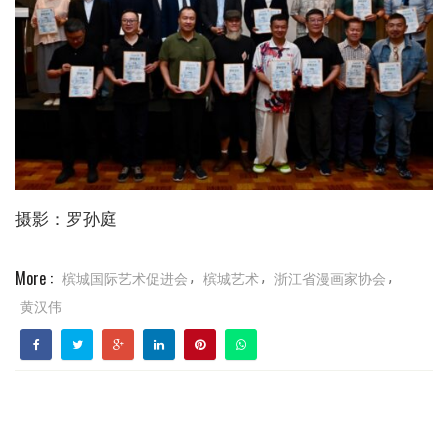
摄影：罗孙庭
More :
槟城国际艺术促进会
槟城艺术
浙江省漫画家协会
,
,
,
黄汉伟