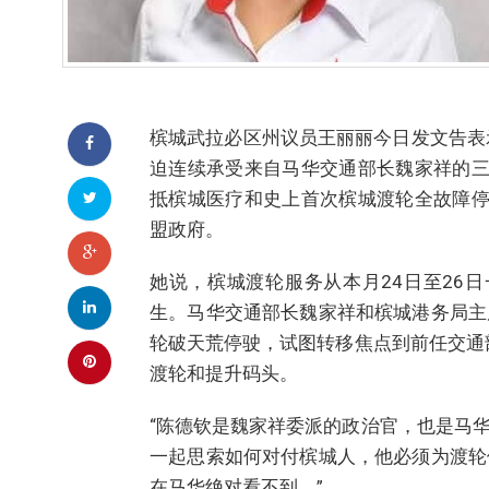
槟城武拉必区州议员王丽丽今日发文告表
迫连续承受来自马华交通部长魏家祥的三
抵槟城医疗和史上首次槟城渡轮全故障停
盟政府。
她说，槟城渡轮服务从本月24日至26
生。马华交通部长魏家祥和槟城港务局主
轮破天荒停驶，试图转移焦点到前任交通
渡轮和提升码头。
“陈德钦是魏家祥委派的政治官，也是马
一起思索如何对付槟城人，他必须为渡轮
在马华绝对看不到。”