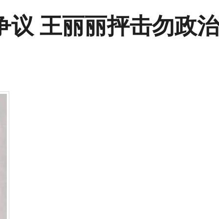
争议 王丽丽抨击勿政