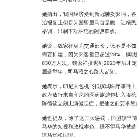
她指出，我国经济受到新冠肺炎影响，各
治报复上倒是为国盟里马首是瞻，让槟民
格调，只剩下对巫统的阿谀奉承。
她说，魏家祥身为交通部长，该不是不知
需要扩建，因为乘客量已超过28%，槟城
830万人次。魏家祥推迟到2023年后才
届选举年，司马昭之心路人皆知。
她表示，印尼人包机飞抵槟城医疗事件上
政府放行来自印尼的医药旅游包机入境槟
陈德钦立刻上演健忘症，把他之前要求禁
她也提及，除了这三大惩罚，国盟较早前
马华的短视和政棍本色，怪不得马华被选
谅马华和国盟。