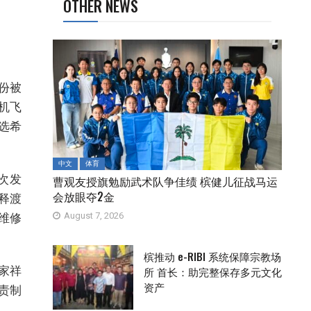
OTHER NEWS
份被
机飞
选希
中文
体育
次发
曹观友授旗勉励武术队争佳绩 槟健儿征战马运
会放眼夺2金
释渡
August 7, 2026
维修
槟推动 e-RIBI 系统保障宗教场
所 首长：助完整保存多元文化
家祥
资产
责制