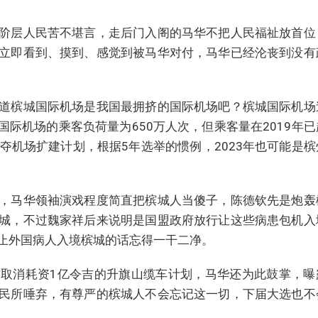
阶层人民苦不堪言，走后门入阁的马华不把人民福祉放首位
立即看到、摸到、感觉到被马华对付，马华已经沦丧到没有
道槟城国际机场是我国最拥挤的国际机场吧？槟城国际机场
国际机场的乘客负荷量为650万人次，但乘客量在2019年已
定夺机场扩建计划，根据5年选举的惯例，2023年也可能是
，马华领袖演戏程度简直把槟城人当傻子，陈德钦先是炮轰
城，不过魏家祥后来说明是国盟政府放行让这些病患包机入
止外国病人入境槟城的话忘得一干二净。
取消耗资1亿令吉的升旗山缆车计划，马华还为此鼓掌，曝
民所唾弃，有尊严的槟城人不会忘记这一切，下届大选也不