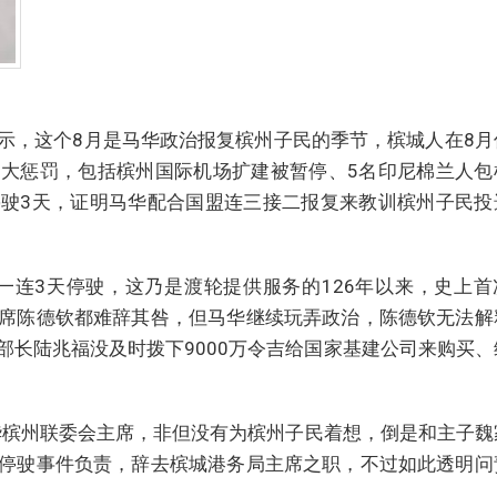
示，这个8月是马华政治报复槟州子民的季节，槟城人在8月
大惩罚，包括槟州国际机场扩建被暂停、5名印尼棉兰人包
驶3天，证明马华配合国盟连三接二报复来教训槟州子民投
日一连3天停驶，这乃是渡轮提供服务的126年以来，史上首
席陈德钦都难辞其咎，但马华继续玩弄政治，陈德钦无法解
部长陆兆福没及时拨下9000万令吉给国家基建公司来购买、
华槟州联委会主席，非但没有为槟州子民着想，倒是和主子魏
停驶事件负责，辞去槟城港务局主席之职，不过如此透明问