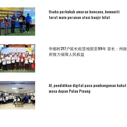
Usaha perkukuh amaran bencana, komuniti
turut main peranan atasi banjir kilat
华都村217户延长租赁地契至99年 首长：州政
府致力保障人民权益
AI, pendidikan digital pacu pembangunan bakat
masa depan Pulau Pinang