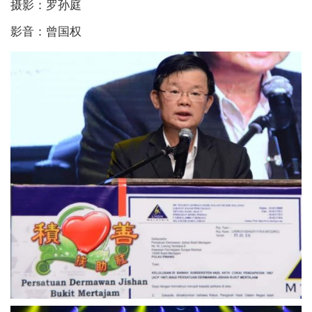
摄影：罗孙庭
影音：曾国权