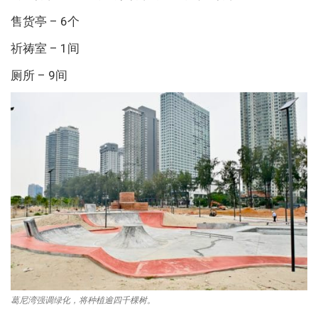
售货亭 – 6个
祈祷室 – 1间
厕所 – 9间
葛尼湾强调绿化，将种植逾四千棵树。