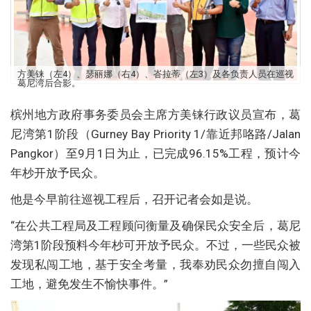
方美铼（左4）、瑟丽娜（右4）、峇拉蒂（左3）及各负责人员在巡视
葛尼湾后合影。
槟州地方政府事务委员会主席方美铼行政议员宣布，葛
尼湾第1阶段（Gurney Bay Priority 1/靠近邦咯路/Jalan
Pangkor）至9月1日为止，已完成96.15%工程，预计今
年杪开放予民众。
他是今早前往巡视工程后，召开记者会如是说。
“在公共工程局及工程顾问衡量及确保民众安全后，葛尼
湾第1阶段预料今年杪可开放予民众。不过，一些民众被
发现私闯工地，基于安全考量，我奉劝民众勿擅自闯入
工地，避免发生不愉快事件。”