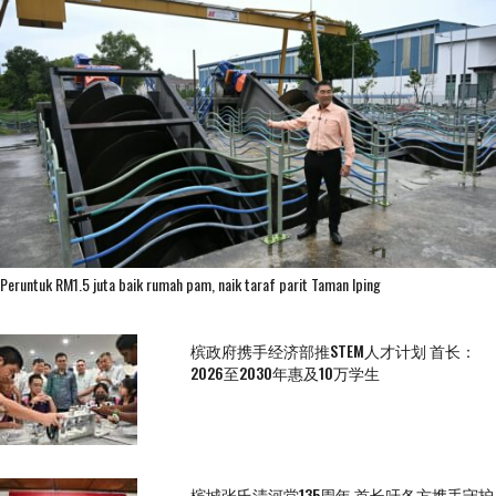
Peruntuk RM1.5 juta baik rumah pam, naik taraf parit Taman Iping
槟政府携手经济部推STEM人才计划 首长：
2026至2030年惠及10万学生
槟城张氏清河堂135周年 首长吁各方携手守护