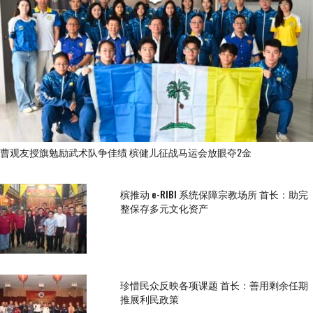
曹观友授旗勉励武术队争佳绩 槟健儿征战马运会放眼夺2金
槟推动 e-RIBI 系统保障宗教场所 首长：助完
整保存多元文化资产
珍惜民众反映各项课题 首长：善用剩余任期
推展利民政策