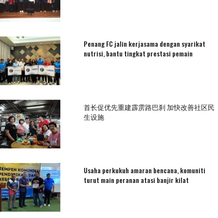
Penang FC jalin kerjasama dengan syarikat
nutrisi, bantu tingkat prestasi pemain
首长促优先重建霹雳路巴刹 加快改善社区民
生设施
Usaha perkukuh amaran bencana, komuniti
turut main peranan atasi banjir kilat