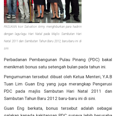
PASUKAN koir Salvation Army menghiburkan para hadirin
dengan lagu-lagu Hari Natal pada Majlis Sambutan Hari
Natal 2011 dan Sambutan Tahun Baru 2012, baru-baru ini di
sini.
Perbadanan Pembangunan Pulau Pinang (PDC) bakal
menikmati bonus satu setengah bulan pada tahun ini.
Pengumuman tersebut dibuat oleh Ketua Menteri, Y.A.B
Tuan Lim Guan Eng yang juga merangkap Pengerusi
PDC pada majlis Sambutan Hari Natal 2011 dan
Sambutan Tahun Baru 2012 baru-baru ini di sini.
Guan Eng berkata, bonus tersebut adalah sebagai
galakan kepada kakitangan PDC supaya lebih berusaha