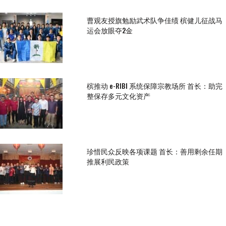
曹观友授旗勉励武术队争佳绩 槟健儿征战马
运会放眼夺2金
槟推动 e-RIBI 系统保障宗教场所 首长：助完
整保存多元文化资产
珍惜民众反映各项课题 首长：善用剩余任期
推展利民政策