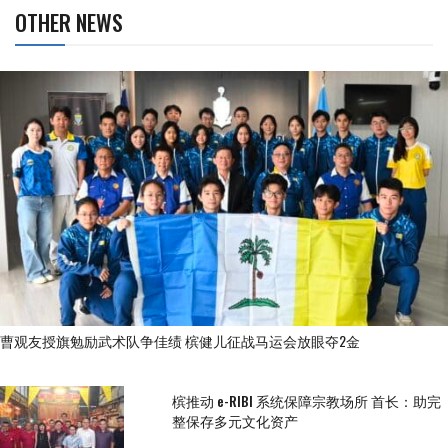
OTHER NEWS
曹观友授旗勉励武术队争佳绩 槟健儿征战马运会放眼夺2金
槟推动 e-RIBI 系统保障宗教场所 首长：助完
整保存多元文化资产