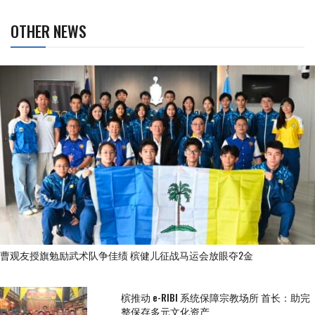
OTHER NEWS
曹观友授旗勉励武术队争佳绩 槟健儿征战马运会放眼夺2金
槟推动 e-RIBI 系统保障宗教场所 首长：助完
整保存多元文化资产