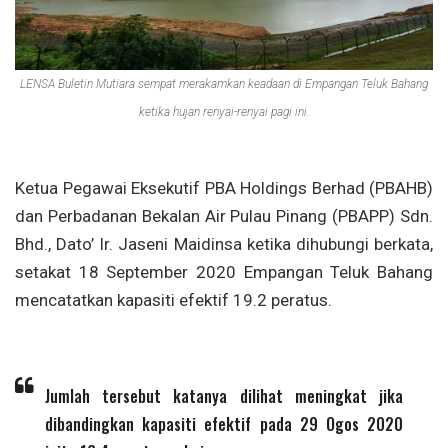
LENSA Buletin Mutiara sempat merakamkan keadaan di Empangan Teluk Bahang
ketika hujan renyai-renyai pagi ini.
Ketua Pegawai Eksekutif PBA Holdings Berhad (PBAHB)
dan Perbadanan Bekalan Air Pulau Pinang (PBAPP) Sdn.
Bhd., Dato’ Ir. Jaseni Maidinsa ketika dihubungi berkata,
setakat 18 September 2020 Empangan Teluk Bahang
mencatatkan kapasiti efektif 19.2 peratus.
Jumlah tersebut katanya dilihat meningkat jika
dibandingkan kapasiti efektif pada 29 Ogos 2020