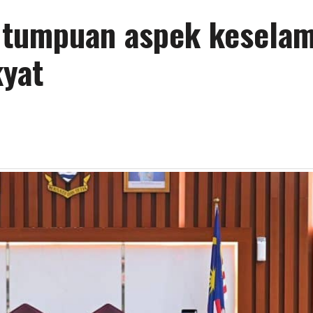
i tumpuan aspek kesela
kyat