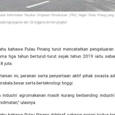
alan kehormatan Pasukan Simpanan Persekutuan (FRU) Negeri Pulau Pinang yang t
pada tiga pegawai dan 102 anggota lain-lain pangkat.
tahu bahawa Pulau Pinang turut mencatatkan pengeluaran 
ama tiga tahun berturut-turut sejak tahun 2019 iaitu seba
8 juta.
tanian ini, peranan serta penyertaan aktif pihak swasta ad
skala besar serta berteknologi tinggi.
 industri agromakanan masih kurang berbanding industri 
hidmatan,” ulasnya.
 bahawa Pulau Pinang diiktiraf sebagai negeri kedua ter