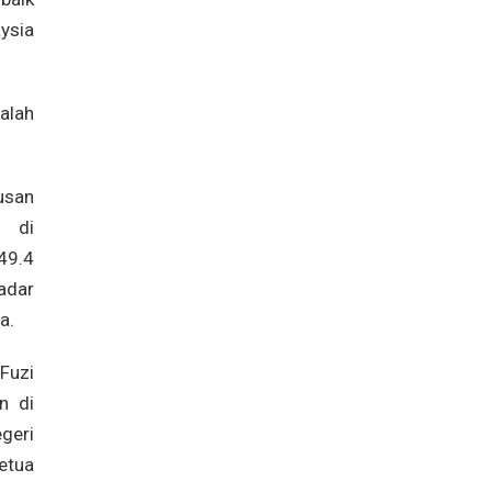
ysia
alah
usan
) di
49.4
adar
a.
Fuzi
n di
geri
etua