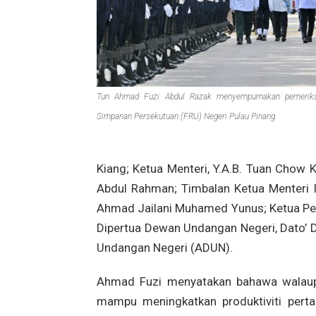
Tun Ahmad Fuzi Abdul Razak menyempurnakan pemerik
Simpanan Persekutuan (FRU) Negeri Pulau Pinang.
Kiang; Ketua Menteri, Y.A.B. Tuan Chow 
Abdul Rahman; Timbalan Ketua Menteri II
Ahmad Jailani Muhamed Yunus; Ketua Pe
Dipertua Dewan Undangan Negeri, Dato’ Dr
Undangan Negeri (ADUN).
Ahmad Fuzi menyatakan bahawa walaupu
mampu meningkatkan produktiviti perta