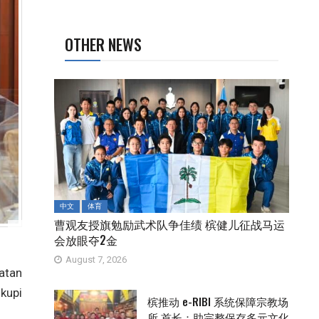
OTHER NEWS
中文
体育
曹观友授旗勉励武术队争佳绩 槟健儿征战马运
会放眼夺2金
August 7, 2026
atan
kupi
槟推动 e-RIBI 系统保障宗教场
所 首长：助完整保存多元文化