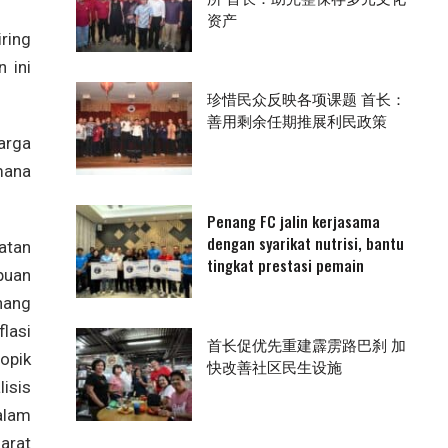
资产
ring
 ini
珍惜民众反映各项课题 首长：
善用剩余任期推展利民政策
arga
mana
Penang FC jalin kerjasama
dengan syarikat nutrisi, bantu
atan
tingkat prestasi pemain
puan
nang
lasi
首长促优先重建霹雳路巴刹 加
topik
快改善社区民生设施
isis
alam
rat