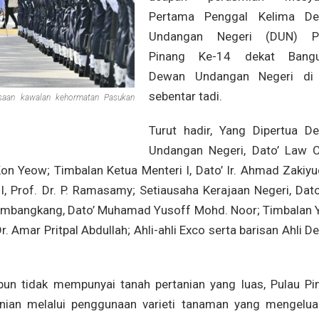
Pertama Penggal Kelima D
Undangan Negeri (DUN) P
Pinang Ke-14 dekat Bang
Dewan Undangan Negeri di 
sebentar tadi.
saan kawalan kehormatan Pasukan
Turut hadir, Yang Dipertua D
Undangan Negeri, Dato’ Law 
Kon Yeow; Timbalan Ketua Menteri I, Dato’ Ir. Ahmad Zakiyu
, Prof. Dr. P. Ramasamy; Setiausaha Kerajaan Negeri, Dato’
mbangkang, Dato’ Muhamad Yusoff Mohd. Noor; Timbalan 
. Amar Pritpal Abdullah; Ahli-ahli Exco serta barisan Ahli 
n tidak mempunyai tanah pertanian yang luas, Pulau Pi
nian melalui penggunaan varieti tanaman yang mengelua