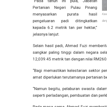
“Pada tahun ini pula, Jabatan
Pertanian Negeri Pulau Pinang
menyasarkan purata hasil
Kaw
pengeluaran padi ditingkatkan
dari
kepada 6.2 metrik tan per hektar,”
jelasnya lanjut.
Selain hasil padi, Ahmad Fuzi memberi
sangkar paling tinggi dalam negara sel
12,039.45 metrik tan dengan nilai RM260.
“Bagi memastikan kelestarian sektor per
amat diperlukan terutamanya pertanian ber
“Namun begitu, pelaburan swasta dalam
seperti perladangan, pembuatan dan perk
Pada masa sama, Ahmad Fuzi memberitahu