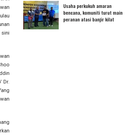
Usaha perkukuh amaran
ewan
bencana, komuniti turut main
ulau
peranan atasi banjir kilat
unan
sini
ewan
Choo
ddin
 Dr.
Yang
Dewan
nang
rkan