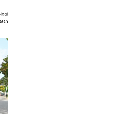
logi
atan