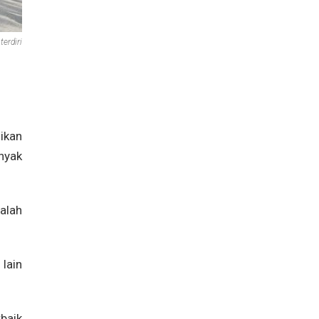
erdiri
ikan
nyak
alah
lain
baik