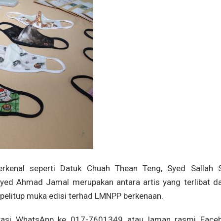
erkenal seperti Datuk Chuah Thean Teng, Syed Sallah 
Syed Ahmad Jamal merupakan antara artis yang terlibat d
 pelitup muka edisi terhad LMNPP berkenaan.
likasi WhatsApp ke 017-7601349 atau laman rasmi Face