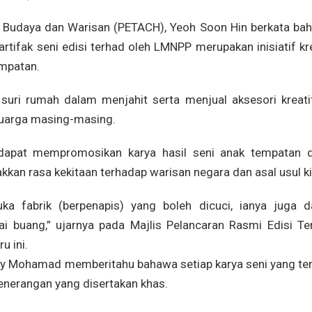
i, Budaya dan Warisan (PETACH), Yeoh Soon Hin berkata ba
artifak seni edisi terhad oleh LMNPP merupakan inisiatif kr
mpatan.
suri rumah dalam menjahit serta menjual aksesori kreatif
uarga masing-masing.
uga dapat mempromosikan karya hasil seni anak tempatan 
n rasa kekitaan terhadap warisan negara dan asal usul ki
ka fabrik (berpenapis) yang boleh dicuci, ianya juga d
i buang,” ujarnya pada Majlis Pelancaran Rasmi Edisi Te
u ini.
ny Mohamad memberitahu bahawa setiap karya seni yang ter
enerangan yang disertakan khas.