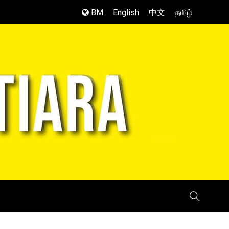
BM
English
中文
தமிழ்