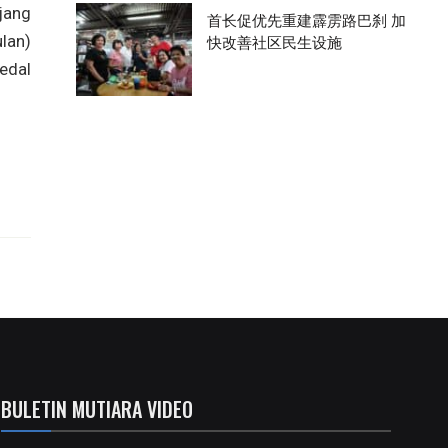
jang
首长促优先重建霹雳路巴刹 加
快改善社区民生设施
lan)
edal
BULETIN MUTIARA VIDEO