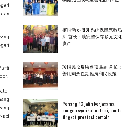
geri
atan
槟推动 e-RIBI 系统保障宗教场
所 首长：助完整保存多元文化
yang
资产
geri
珍惜民众反映各项课题 首长：
ufti
善用剩余任期推展利民政策
oor.
ator
nang
Penang FC jalin kerjasama
yang
dengan syarikat nutrisi, bantu
Nabi
tingkat prestasi pemain