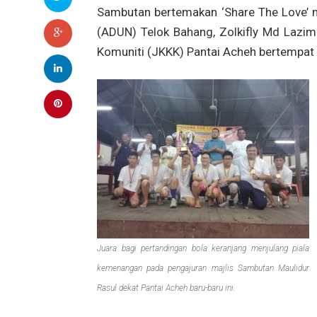
Sambutan bertemakan ‘Share The Love’ 
(ADUN) Telok Bahang, Zolkifly Md Laz
Komuniti (JKKK) Pantai Acheh bertempat 
Juara bagi pertandingan bola keranjang menjulang piala
kemenangan pada pengajuran majlis Sambutan Maulidur
Rasul dekat Pantai Acheh baru-baru ini.