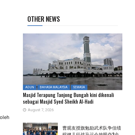
OTHER NEWS
ADUN
BAHASA MALAYSIA
SEMASA
Masjid Terapung Tanjong Bungah kini dikenali
sebagai Masjid Syed Sheikh Al-Hadi
August 7, 2026
oleh
曹观友授旗勉励武术队争佳绩
槟健儿征战马运会放眼夺2金