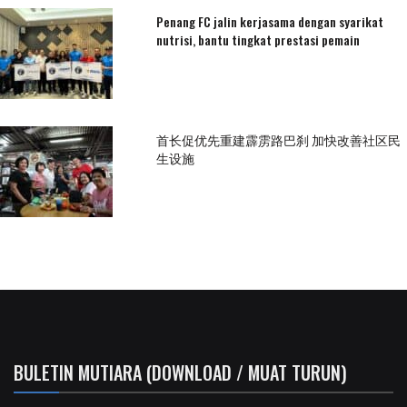
Penang FC jalin kerjasama dengan syarikat
nutrisi, bantu tingkat prestasi pemain
首长促优先重建霹雳路巴刹 加快改善社区民
生设施
BULETIN MUTIARA (DOWNLOAD / MUAT TURUN)