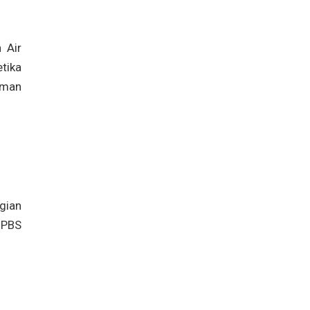
 Air
tika
aman
gian
 PBS