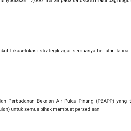
 menyediakan 17,000 liter air pada satu-satu masa bagi keg
kut lokasi-lokasi strategik agar semuanya berjalan lancar
dan Perbadanan Bekalan Air Pulau Pinang (PBAPP) yang t
bulan) untuk semua pihak membuat persediaan.