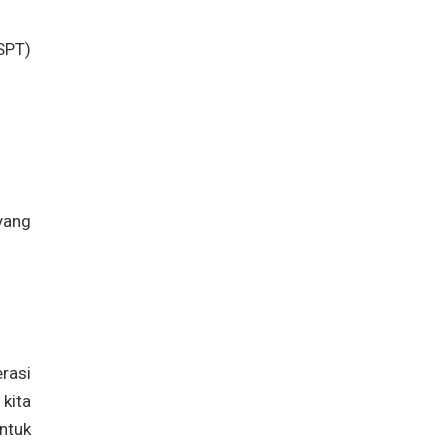
SPT)
yang
rasi
kita
ntuk