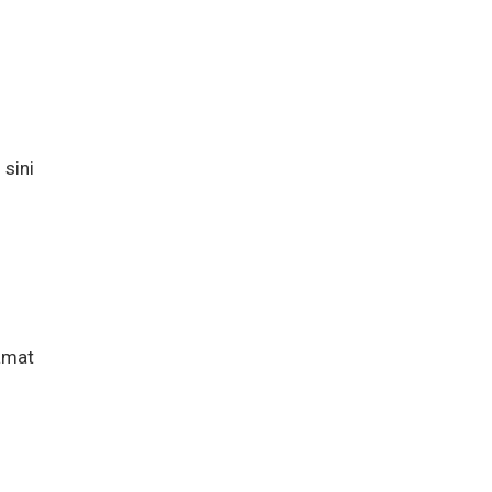
sini
amat