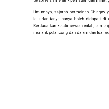
tetapi telah menarik perhatian dan minat
Umumnya, sejarah permainan Chingay ya
lalu dan ianya hanya boleh didapati di
Berdasarkan keistimewaan inilah, ia me
menarik pelancong dari dalam dan luar ne