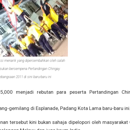
si menarik yang dipersembahkan oleh salah
asukan bersempena Pertandingan Chingay
ebangsaan 2011 di sini baru-baru ini
5,000 menjadi rebutan para peserta Pertandingan Chi
ng-gemilang di Esplanade, Padang Kota Lama baru-baru ini
nan tersebut kini bukan sahaja dipelopori oleh masyarakat 