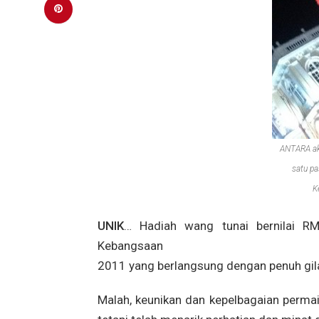
ANTARA ak
satu p
K
UNIK
… Hadiah wang tunai bernilai RM
Kebangsaan
2011 yang berlangsung dengan penuh gila
Malah, keunikan dan kepelbagaian permai