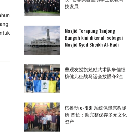
技发展
ahun
ang.
Masjid Terapung Tanjong
ntuk
Bungah kini dikenali sebagai
Masjid Syed Sheikh Al-Hadi
曹观友授旗勉励武术队争佳绩
槟健儿征战马运会放眼夺2金
槟推动 e-RIBI 系统保障宗教场
所 首长：助完整保存多元文化
资产