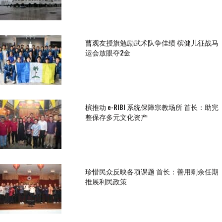
曹观友授旗勉励武术队争佳绩 槟健儿征战马
运会放眼夺2金
槟推动 e-RIBI 系统保障宗教场所 首长：助完
整保存多元文化资产
珍惜民众反映各项课题 首长：善用剩余任期
推展利民政策