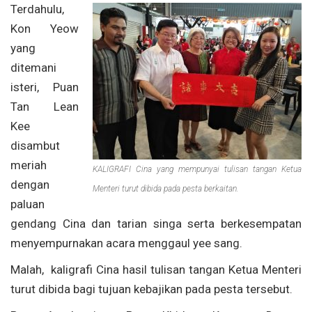
Terdahulu,
Kon Yeow
yang
ditemani
isteri, Puan
Tan Lean
Kee
disambut
meriah
KALIGRAFI Cina yang mempunyai tulisan tangan Ketua
dengan
Menteri turut dibida pada pesta berkaitan.
paluan
gendang Cina dan tarian singa serta berkesempatan
menyempurnakan acara menggaul yee sang.
Malah, kaligrafi Cina hasil tulisan tangan Ketua Menteri
turut dibida bagi tujuan kebajikan pada pesta tersebut.