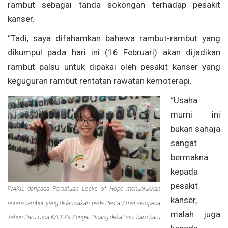
rambut sebagai tanda sokongan terhadap pesakit
kanser.
“Tadi, saya difahamkan bahawa rambut-rambut yang
dikumpul pada hari ini (16 Februari) akan dijadikan
rambut palsu untuk dipakai oleh pesakit kanser yang
keguguran rambut rentatan rawatan kemoterapi.
“Usaha
murni ini
bukan sahaja
sangat
bermakna
kepada
pesakit
WAKIL daripada Persatuan Locks of Hope menunjukkan
kanser,
antara rambut yang didermakan pada Pesta Amal sempena
malah juga
Tahun Baru Cina KADUN Sungai Pinang dekat sini baru-baru