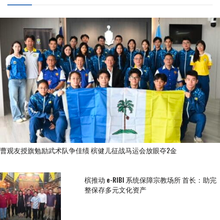
曹观友授旗勉励武术队争佳绩 槟健儿征战马运会放眼夺2金
槟推动 e-RIBI 系统保障宗教场所 首长：助完
整保存多元文化资产