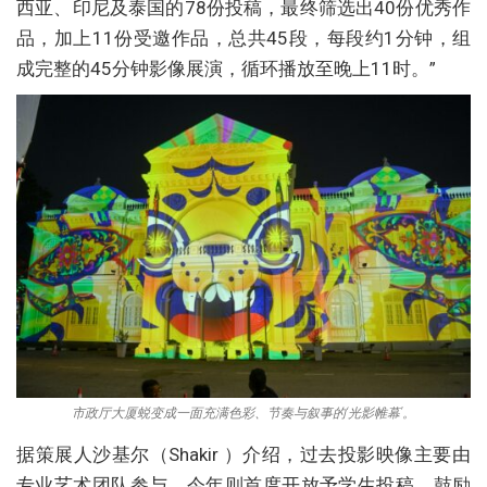
西亚、印尼及泰国的78份投稿，最终筛选出40份优秀作
品，加上11份受邀作品，总共45段，每段约1分钟，组
成完整的45分钟影像展演，循环播放至晚上11时。”
市政厅大厦蜕变成一面充满色彩、节奏与叙事的‘光影帷幕’。
据策展人沙基尔（Shakir ）介绍，过去投影映像主要由
专业艺术团队参与，今年则首度开放予学生投稿，鼓励