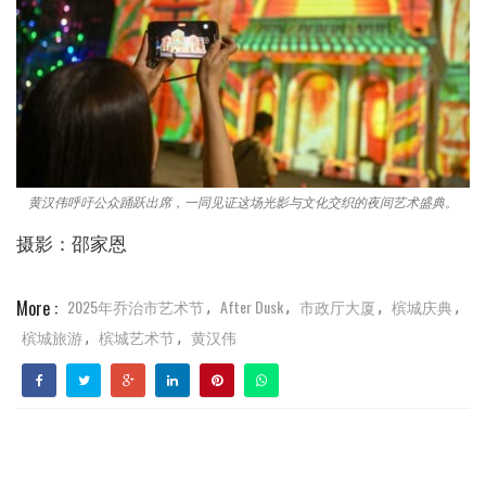
黄汉伟呼吁公众踊跃出席，一同见证这场光影与文化交织的夜间艺术盛典。
摄影：邵家恩
More :
2025年乔治市艺术节
After Dusk
市政厅大厦
槟城庆典
,
,
,
,
槟城旅游
槟城艺术节
黄汉伟
,
,