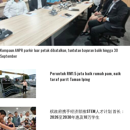
Kompaun ANPR parkir luar petak dibatalkan, tuntutan bayaran balik hingga 30
September
Peruntuk RM1.5 juta baik rumah pam, naik
taraf parit Taman Iping
槟政府携手经济部推STEM人才计划 首长：
2026至2030年惠及10万学生