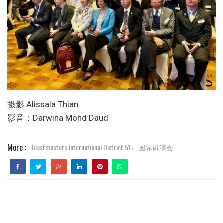
摄影:Alissala Thian
影音：Darwina Mohd Daud
More :
Toastmasters International District 51
国际讲演会
,